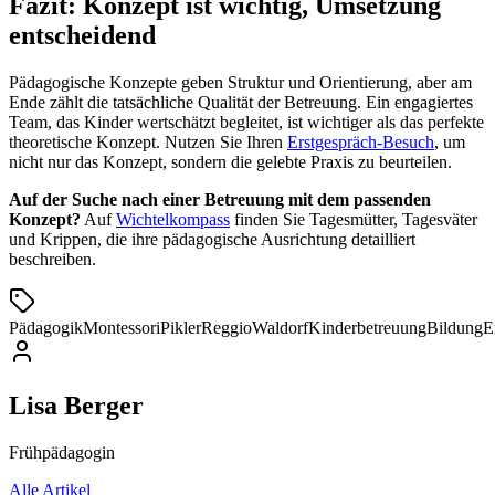
Fazit: Konzept ist wichtig, Umsetzung
entscheidend
Pädagogische Konzepte geben Struktur und Orientierung, aber am
Ende zählt die tatsächliche Qualität der Betreuung. Ein engagiertes
Team, das Kinder wertschätzt begleitet, ist wichtiger als das perfekte
theoretische Konzept. Nutzen Sie Ihren
Erstgespräch-Besuch
, um
nicht nur das Konzept, sondern die gelebte Praxis zu beurteilen.
Auf der Suche nach einer Betreuung mit dem passenden
Konzept?
Auf
Wichtelkompass
finden Sie Tagesmütter, Tagesväter
und Krippen, die ihre pädagogische Ausrichtung detailliert
beschreiben.
Pädagogik
Montessori
Pikler
Reggio
Waldorf
Kinderbetreuung
Bildung
E
Lisa Berger
Frühpädagogin
Alle Artikel